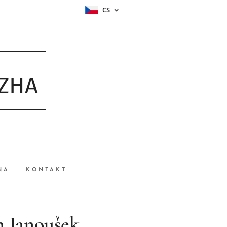
CS
ŮZHA
NA
KONTAKT
n Janoušek