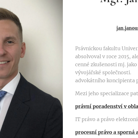
jan.jano
Právnickou fakultu Univer
absolvoval v roce 2015, al
cenné zkušenosti mj. jako 
vývojářské společnost
advokátního koncipienta p
Mezi jeho specializace pat
právní poradenství v ob
IT právo a právo elektro
procesní právo a sporná 