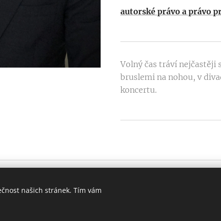
autorské právo a právo p
Volný čas tráví nejčastěji 
bruslemi na nohou, v diva
koncertu.
Advokátní kancelář Růzha, S
ečnost našich stránek. Tím vám