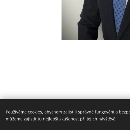
Používáme cookies, abychom zajistili správné fungování a bezp
můžeme zajistit tu nejlepší zkušenost při jejich návštěvě.