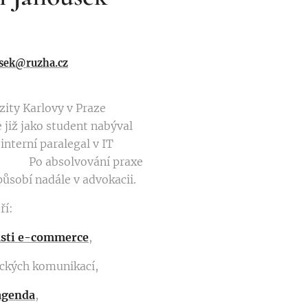
usek@ruzha.cz
zity Karlovy v Praze
e již jako student nabýval
interní paralegal v IT
i. Po absolvování praxe
ůsobí nadále v advokacii.
ří:
lasti e-commerce
,
nických komunikací,
agenda
,