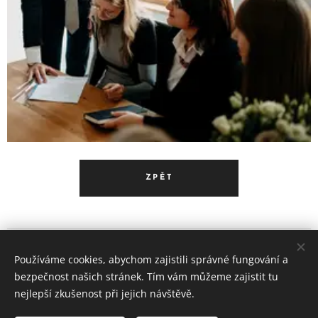
ZPĚT
Advokátní kancelář Růzha, Soukenická 2082/7a, 110 00 Praha
Používáme cookies, abychom zajistili správné fungování a
1
bezpečnost našich stránek. Tím vám můžeme zajistit tu
Cookies
nejlepší zkušenost při jejich návštěvě.