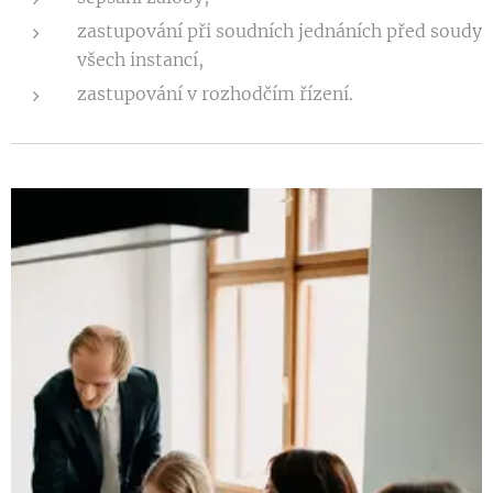
zastupování při soudních jednáních před soudy
všech instancí,
zastupování v rozhodčím řízení.