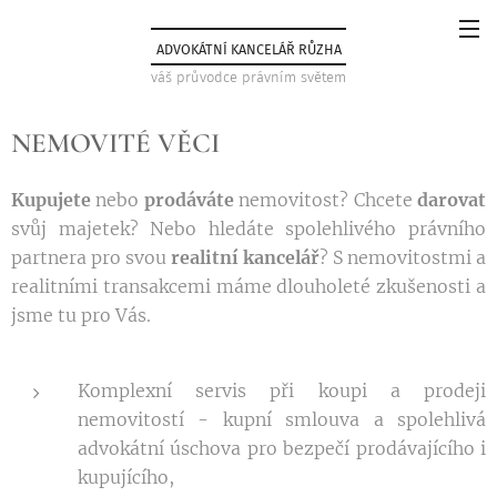
ADVOKÁTNÍ KANCELÁŘ RŮZHA
váš průvodce právním světem
NEMOVITÉ VĚCI
Kupujete
nebo
prodáváte
nemovitost? Chcete
darovat
svůj majetek? Nebo hledáte spolehlivého právního
partnera pro svou
realitní kancelář
? S nemovitostmi a
realitními transakcemi máme dlouholeté zkušenosti a
jsme tu pro Vás.
Komplexní servis při koupi a prodeji
nemovitostí - kupní smlouva a spolehlivá
advokátní úschova pro bezpečí prodávajícího i
kupujícího,